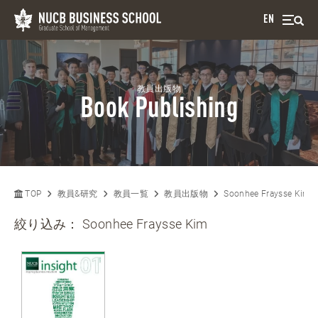
EN
教員出版物
Book Publishing
TOP
教員&研究
教員一覧
教員出版物
Soonhee Fraysse Kim
絞り込み：
Soonhee Fraysse Kim