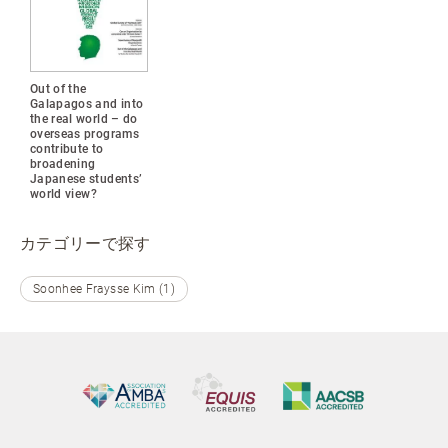
Out of the
Galapagos and into
the real world – do
overseas programs
contribute to
broadening
Japanese students’
world view?
カテゴリーで探す
Soonhee Fraysse Kim (1)