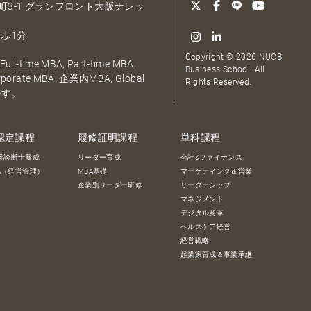
大深町3-1 グランフロント大阪ナレッ
歩1分
Copyright © 2026 NUCB
ull-time MBA, Part-time MBA,
Business School. All
orporate MBA, 企業内MBA, Global
Rights Reserved.
です。
認定課程
履修証明課程
単科課程
業診断士養成
リーダー育成
会計&ファイナンス
BA（経営管理）
MBA基礎
マーケティング＆営業
企業別リーダー研修
リーダーシップ
マネジメント
デジタル変革
ヘルスケア経営
経営戦略
起業家育成＆事業承継