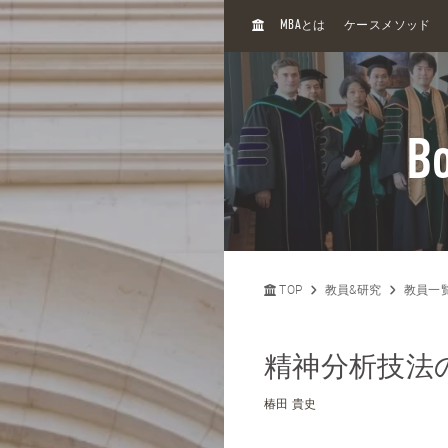
H
MBA
とは
ケースメソッド
O
M
E
Bo
TOP
教員&研究
教員一
精神分析技法
椿田 貴史