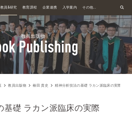
&
教員
研究
教育課程
企業連携
入学案内
その他...
教員出版物
ok Publishing
覧
教員出版物
椿田 貴史
精神分析技法の基礎 ラカン派臨床の実際
の基礎 ラカン派臨床の実際