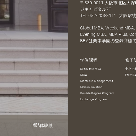
〒530-0011 大阪市北区
ジキャピタル7F
TEL
052-203-8111
大阪駅徒
Global MBA, Weekend MBA, F
Evening MBA, MBA Plus, C
BBAは栗本学園の登録商標
学位課程
修了
Executive MBA
中小企
MBA
PreM
Master in Management
MSc in Taxation
Double Degree Program
Exchange Program
報
MBA
体験談