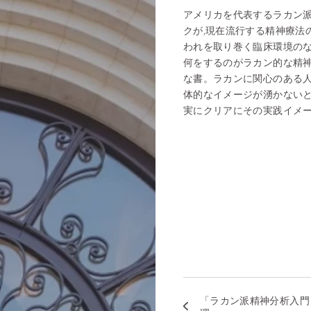
アメリカを代表するラカン
クが,現在流行する精神療法
われを取り巻く臨床環境のな
何をするのがラカン的な精
な書。ラカンに関心のある人
体的なイメージが湧かないと
実にクリアにその実践イメ
「ラカン派精神分析入門 