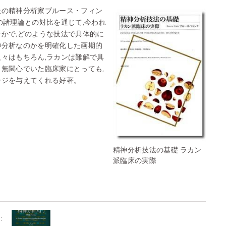
派の精神分析家ブルース・フィン
の諸理論との対比を通じて,今われ
かで,どのような技法で具体的に
神分析なのかを明確化した画期的
々はもちろん,ラカンは難解で具
無関心でいた臨床家にとっても,
ージを与えてくれる好著。
精神分析技法の基礎 ラカン
派臨床の実際
: