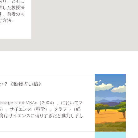
あり、ともに
実した教授法
す。前者の同
法...
のか？《動物占い編》
gers not MBAs（2004）」においてマ
感）、サイエンス（科学）、クラフト（経
教育はサイエンスに偏りすぎだと批判しまし