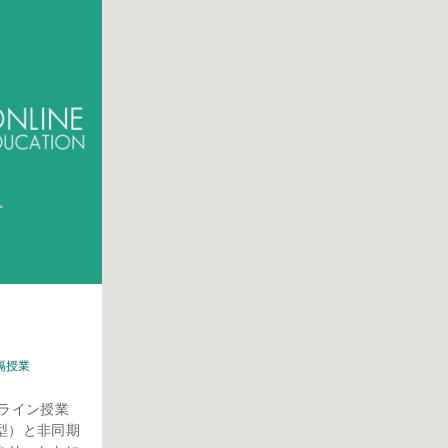
隔授業
ンライン授業
型）と非同期