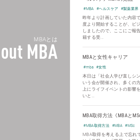
#MBA
#ヘルスケア
#製薬業界
昨年より計画していた内容で
度より開始することが、ビ
しましたので、ここにご報
籍する受...
MBAとは
out MBA
MBAと女性キャリア
#mba
#女性
本日は「社会人学び直しシ
いう会が開催され、多くの
上にライフイベントの影響
いと...
MBA取得方法《MBAとMS
#MBA取得方法
#MBA
#MSc
MBA取得を考える上で忘れ