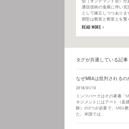
型（オンデマンド型）が
通信技術の進展に伴い充
として確立しつつありま
期型は教室と教室とを繋ぐ方
READ MORE
タグが共通している記事
なぜMBAは批判される
2018/01/13
ミンツバークはその著書「Mana
ネジメントにはアート（直
験）の3つが必要で、MBA
た。米国では...