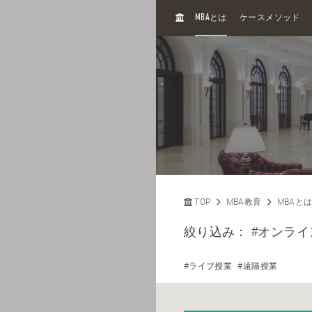
H
MBA
とは
ケースメソッド
O
M
E
TOP
MBA教育
MBAと
絞り込み：
#オンライ
#ライブ授業
#遠隔授業