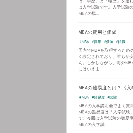
は「学歴」と「職歴」を指
は入学試験です。入学試験
MBAの場...
MBAの費用と価値
#MBA
#費用
#価値
#転職
国内でMBAを取得するための
く設定されており、誰もが
ん。しかしながら、海外MB
にはいえま...
MBAの難易度とは？《入
#MBA
#難易度
#試験
MBAの入学説明会でよく質
MBAの難易度は「入学試験
で、今回は入学試験の難易
MBAの入学試...