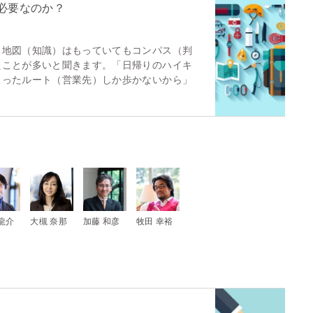
ぜ必要なのか？
、地図（知識）はもっていてもコンパス（判
たことが多いと聞きます。「日帰りのハイキ
まったルート（営業先）しか歩かないから」
龍介
大槻 奈那
加藤 和彦
牧田 幸裕