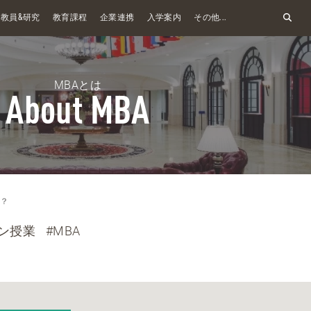
&
教員
研究
教育課程
企業連携
入学案内
その他...
MBAとは
About MBA
は？
ン授業
#MBA