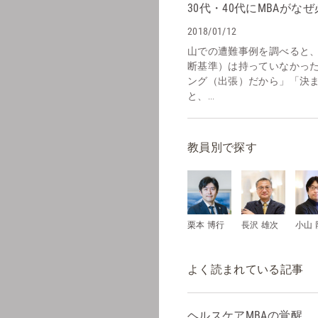
30代・40代にMBAがな
2018/01/12
山での遭難事例を調べると
断基準）は持っていなかっ
ング（出張）だから」「決
と、...
教員別で探す
栗本 博行
長沢 雄次
小山 
よく読まれている記事
ヘルスケアMBAの覚醒