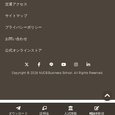
交通アクセス
サイトマップ
プライバシーポリシー
お問い合わせ
公式オンラインストア
Copyright © 2026 NUCB Business School. All Rights Reserved.
ダウンロード
説明会
入試情報
MBA
体験談