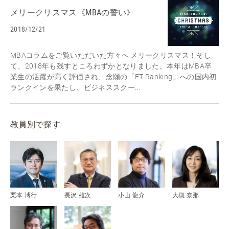
メリークリスマス《MBAの誓い》
2018/12/21
MBAコラムをご覧いただいた方々へ メリークリスマス！そし
て、2018年も残すところわずかとなりました。本年はMBA卒
業生の活躍が高く評価され、念願の「FT Ranking」への国内初
ランクインを果たし、ビジネススクー...
教員別で探す
栗本 博行
長沢 雄次
小山 龍介
大槻 奈那