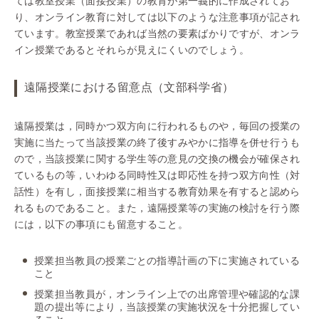
ては教室授業（面接授業）の教育が第一義的に作成されてお
り、オンライン教育に対しては以下のような注意事項が記され
ています。教室授業であれば当然の要素ばかりですが、オンラ
イン授業であるとそれらが見えにくいのでしょう。
遠隔授業における留意点（文部科学省）
遠隔授業は，同時かつ双方向に行われるものや，毎回の授業の
実施に当たって当該授業の終了後すみやかに指導を併せ行うも
ので，当該授業に関する学生等の意見の交換の機会が確保され
ているもの等，いわゆる同時性又は即応性を持つ双方向性（対
話性）を有し，面接授業に相当する教育効果を有すると認めら
れるものであること。また，遠隔授業等の実施の検討を行う際
には，以下の事項にも留意すること。
授業担当教員の授業ごとの指導計画の下に実施されている
こと
授業担当教員が，オンライン上での出席管理や確認的な課
題の提出等により，当該授業の実施状況を十分把握してい