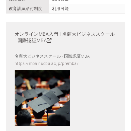
教育訓練給付制度
利用可能
オンラインMBA入門 | 名商大ビジネススクール
- 国際認証MBA
名商大ビジネススクール - 国際認証MBA
https://mba.nucba.ac.jp/premba/