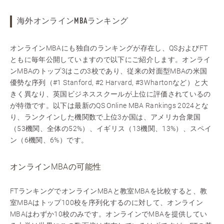
海外オンラインMBAランキング
オンラインMBAにも独自のランキングが存在し、QSおよびFT
ともに毎年公開していますので以下にご紹介します。オンライ
ンMBAのトップ3はこの3校であり、従来の対面型MBAの米国
優勢な序列（#1 Stanford, #2 Harvard, #3Whartonなど）と大
きく異なり、英国ビジネススクールが上位に評価されているの
が特徴です。以下は最新のQS Online MBA Rankings 2024とな
り、ランクインした機関数で上位3か国は、アメリカ合衆国
（53機関、全体の52%）、イギリス（13機関、13%）、スペイ
ン（6機関、6%）です。
オンラインMBAの可能性
FTランキングでオンラインMBAと教室MBAを比較すると、教
室MBAはトップ100校を序列化するのに対して、オンライン
MBAはわずか10校のみです。オンラインでMBAを提供してい