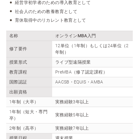
経営学初学者のための導入教育として
社会人のための教養教育として
育休取得中のリカレント教育として
名称
オンラインMBA入門
12単位（1年制）もしくは24単位（2
修了要件
年制）
授業形式
ライブ型遠隔授業
教育課程
PreMBA（修了認定課程）
国際認証
AACSB・EQUIS・AMBA
出願資格
1年制（大卒）
実務経験3年以上
1年制（短大・専門
実務経験5年以上
卒）
2年制（高卒）
実務経験7年以上
授業日程
週末授業