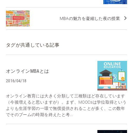
MBAの魅力を凝縮した夜の授業
タグが共通している記事
オンラインMBAとは
2016/04/18
オンライン教育には大きく分類して三種類ほど存在しています
（今後増えると思いますが）。まず、MOOCsは学位取得という
よりも生涯学習の一環で無償提供されることが多く、この数年
でそのブームの時期を終えたと考...