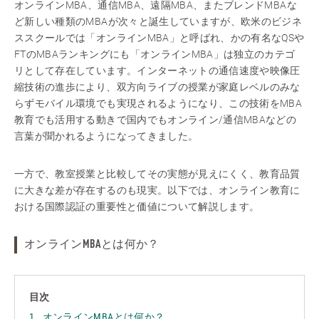
オンラインMBA、通信MBA、遠隔MBA、またブレンドMBAな
ど新しい種類のMBAが次々と誕生していますが、欧米のビジネ
ススクールでは「オンラインMBA」と呼ばれ、かの有名なQSや
FTのMBAランキングにも「オンラインMBA」は独立のカテゴ
リとして存在しています。インターネットの通信速度や映像圧
縮技術の進歩により、双方向ライブの授業が家庭レベルのみな
らずモバイル環境でも実現されるようになり、この技術をMBA
教育でも活用する動きで国内でもオンライン/通信MBAなどの
言葉が聞かれるようになってきました。
一方で、教室授業と比較してその実態が見えにくく、教育品質
に大きな差が存在するのも現実。以下では、オンライン教育に
おける国際認証の重要性と価値について解説します。
オンラインMBAとは何か？
目次
オンラインMBAとは何か？