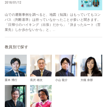
2018/01/12
山での遭難事例を調べると、地図（知識）はもっていてもコン
パス（判断基準）は持っていなかったことが多いと聞きます。
「日帰りのハイキング（出張）だから」「決まったルート（営
業先）しか歩かないから」と、...
教員別で探す
栗本 博行
長沢 雄次
小山 龍介
大槻 奈那