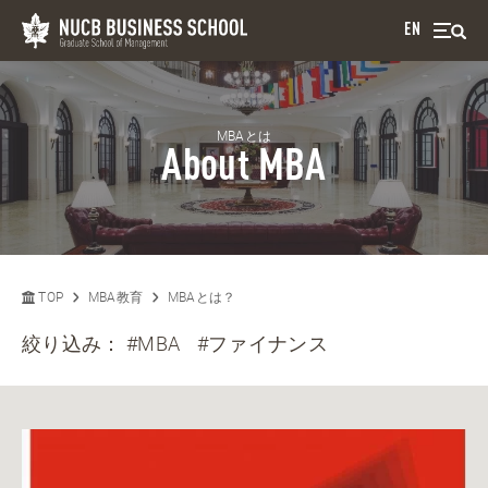
EN
MBAとは
About MBA
TOP
MBA教育
MBAとは？
絞り込み：
#MBA
#ファイナンス