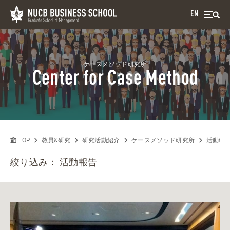
EN
ケースメソッド研究所
Center for Case Method
TOP
教員&研究
研究活動紹介
ケースメソッド研究所
活動報
絞り込み：
活動報告