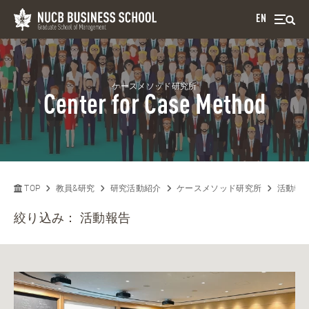
EN
ケースメソッド研究所
Center for Case Method
TOP
教員&研究
研究活動紹介
ケースメソッド研究所
活動報
絞り込み：
活動報告