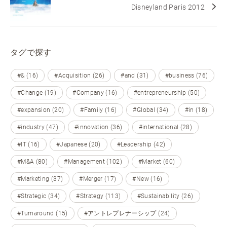
Disneyland Paris 2012
タグで探す
#& (16)
#Acquisition (26)
#and (31)
#business (76)
#Change (19)
#Company (16)
#entrepreneurship (50)
#expansion (20)
#Family (16)
#Global (34)
#in (18)
#industry (47)
#innovation (36)
#international (28)
#IT (16)
#Japanese (20)
#Leadership (42)
#M&A (80)
#Management (102)
#Market (60)
#Marketing (37)
#Merger (17)
#New (16)
#Strategic (34)
#Strategy (113)
#Sustainability (26)
#Turnaround (15)
#アントレプレナーシップ (24)