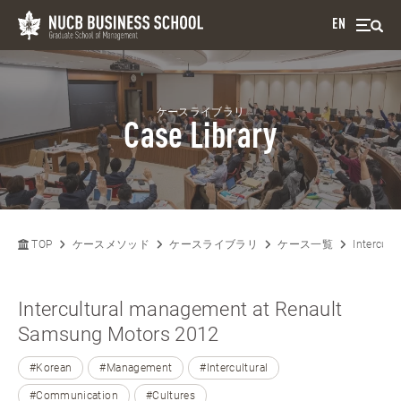
EN
ケースライブラリ
Case Library
TOP
ケースメソッド
ケースライブラリ
ケース一覧
Intercul
Intercultural management at Renault
Samsung Motors 2012
#Korean
#Management
#Intercultural
#Communication
#Cultures