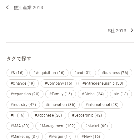
蟹江産業 2013
S社 2013
タグで探す
#& (16)
#Acquisition (26)
#and (31)
#business (76)
#Change (19)
#Company (16)
#entrepreneurship (50)
#expansion (20)
#Family (16)
#Global (34)
#in (18)
#industry (47)
#innovation (36)
#international (28)
#IT (16)
#Japanese (20)
#Leadership (42)
#M&A (80)
#Management (102)
#Market (60)
#Marketing (37)
#Merger (17)
#New (16)