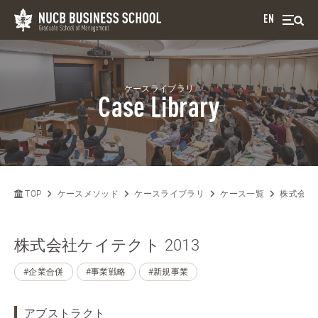
EN
ケースライブラリ
Case Library
TOP
ケースメソッド
ケースライブラリ
ケース一覧
株式会社ケ
株式会社ケイテクト 2013
#企業合併
#事業戦略
#新規事業
アブストラクト