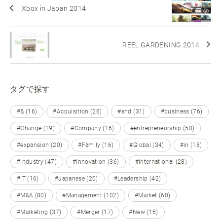
Xbox in Japan 2014
REEL GARDENING 2014
タグで探す
#& (16)
#Acquisition (26)
#and (31)
#business (76)
#Change (19)
#Company (16)
#entrepreneurship (50)
#expansion (20)
#Family (16)
#Global (34)
#in (18)
#industry (47)
#innovation (36)
#international (28)
#IT (16)
#Japanese (20)
#Leadership (42)
#M&A (80)
#Management (102)
#Market (60)
#Marketing (37)
#Merger (17)
#New (16)