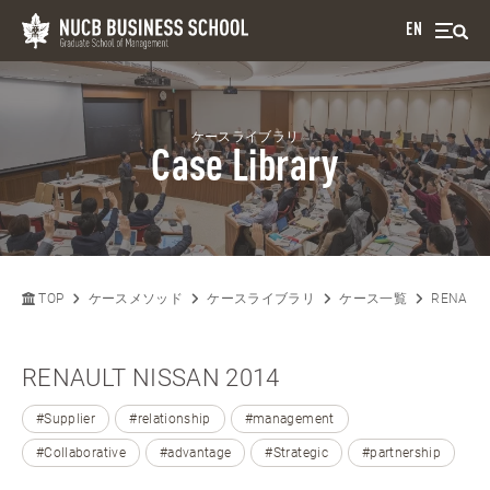
EN
ケースライブラリ
Case Library
TOP
ケースメソッド
ケースライブラリ
ケース一覧
RENAULT
RENAULT NISSAN 2014
#Supplier
#relationship
#management
#Collaborative
#advantage
#Strategic
#partnership