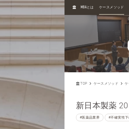
H
MBA
とは
ケースメソッド
O
M
E
TOP
ケースメソッド
ケ
新日本製薬 20
#医薬品業界
#不確実性