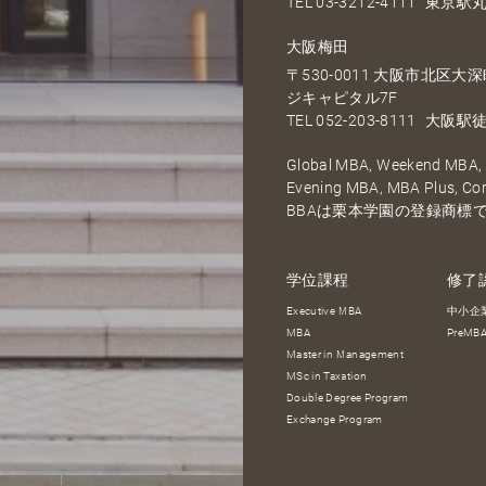
TEL
03-3212-4111
東京駅丸
大阪梅田
〒530-0011 大阪市北区
ジキャピタル7F
TEL
052-203-8111
大阪駅徒
Global MBA, Weekend MBA, F
Evening MBA, MBA Plus, C
BBAは栗本学園の登録商標
学位課程
修了
Executive MBA
中小企
MBA
PreM
Master in Management
MSc in Taxation
Double Degree Program
Exchange Program