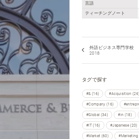
言語
ティーチングノート
外語ビジネス専門学校
2018
タグで探す
#& (16)
#Acquisition (26
#Company (16)
#entrepr
#Global (34)
#in (18)
#IT (16)
#Japanese (20)
#Market (60)
#Marketing