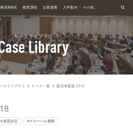
&
教員
研究
教育課程
企業連携
入学案内
その他...
ケースライブラリ
Case Library
ースライブラリ
ケース一覧
新日本製薬 2018
18
下の意思決定
#グローバル展開