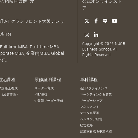
の内南口徒歩1分
公式オンラインスト
ア
大深町3-1 グランフロント大阪ナレッ
歩1分
Copyright © 2026 NUCB
ull-time MBA, Part-time MBA,
Business School. All
orporate MBA, 企業内MBA, Global
Rights Reserved.
です。
認定課程
履修証明課程
単科課程
業診断士養成
リーダー育成
会計&ファイナンス
BA（経営管理）
MBA基礎
マーケティング＆営業
企業別リーダー研修
リーダーシップ
マネジメント
デジタル変革
ヘルスケア経営
経営戦略
起業家育成＆事業承継