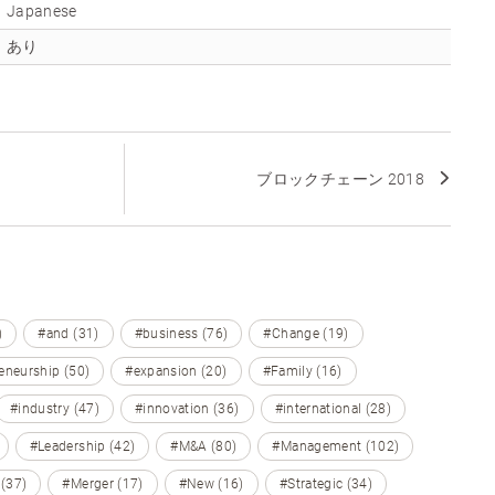
Japanese
あり
ブロックチェーン 2018
)
#and (31)
#business (76)
#Change (19)
eneurship (50)
#expansion (20)
#Family (16)
#industry (47)
#innovation (36)
#international (28)
#Leadership (42)
#M&A (80)
#Management (102)
 (37)
#Merger (17)
#New (16)
#Strategic (34)