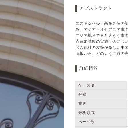
アブストラクト
国内医薬品売上高第２位の
み、アジア・オセアニア市
アジア地区で最も大きな市
応追加試験の実施可否につ
競合他社の攻勢が激しい中
情報から、どのように質の
詳細情報
ケースID
登録
業界
分析領域
ページ数