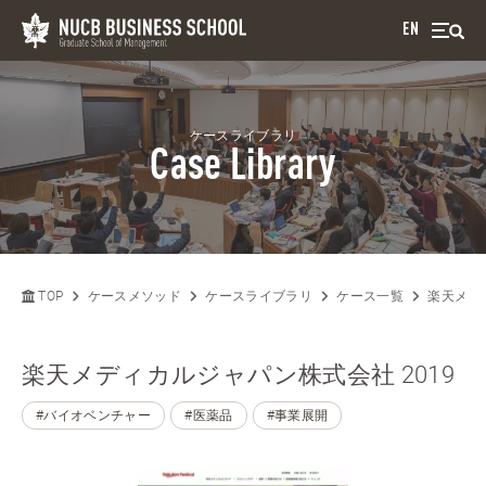
EN
ケースライブラリ
Case Library
TOP
ケースメソッド
ケースライブラリ
ケース一覧
楽天メデ
楽天メディカルジャパン株式会社 2019
#バイオベンチャー
#医薬品
#事業展開