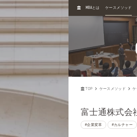
H
MBA
とは
ケースメソッド
O
M
E
TOP
ケースメソッド
ケ
富士通株式会社 
#企業変革
#カルチャー