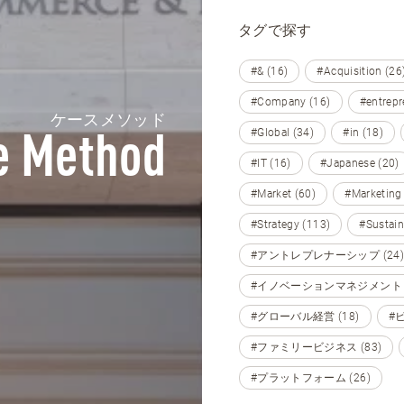
タグで探す
#& (16)
#Acquisition (26
#Company (16)
#entrepr
ケースメソッド
#Global (34)
#in (18)
e Method
#IT (16)
#Japanese (20)
#Market (60)
#Marketing
#Strategy (113)
#Sustain
#アントレプレナーシップ (24)
#イノベーションマネジメント (
#グローバル経営 (18)
#
#ファミリービジネス (83)
#プラットフォーム (26)