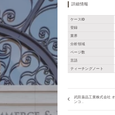
詳細情報
ケースID
登録
業界
分析領域
ページ数
言語
ティーチングノート
武田薬品工業株式会社 
ンコ...