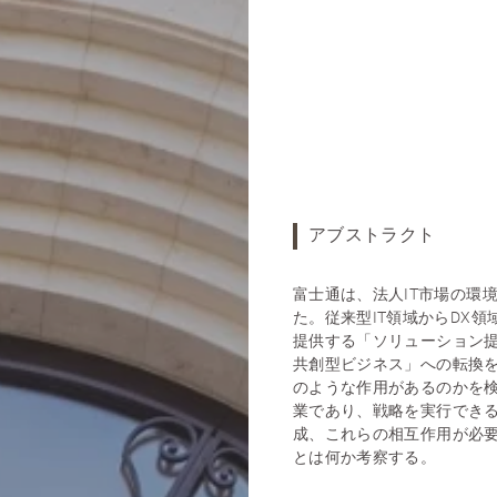
アブストラクト
富士通は、法人IT市場の環
た。従来型IT領域からDX
提供する「ソリューション
共創型ビジネス」への転換
のような作用があるのかを
業であり、戦略を実行でき
成、これらの相互作用が必
とは何か考察する。