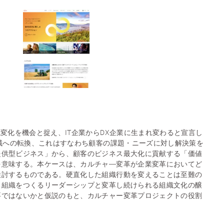
境変化を機会と捉え、IT企業からDX企業に生まれ変わると宣言し
領域への転換、これはすなわち顧客の課題・ニーズに対し解決策を
提供型ビジネス」から、顧客のビジネス最大化に貢献する「価値
を意味する。本ケースは、カルチャ―変革が企業変革においてど
検討するものである。硬直化した組織行動を変えることは至難の
る組織をつくるリーダーシップと変革し続けられる組織文化の醸
要ではないかと仮説のもと、カルチャー変革プロジェクトの役割