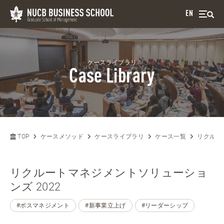
EN
ケースライブラリ
Case Library
TOP
ケースメソッド
ケースライブラリ
ケース一覧
リクルー
リクルートマネジメントソリューショ
ンズ 2022
#ボスマネジメント
#新事業立上げ
#リーダーシップ