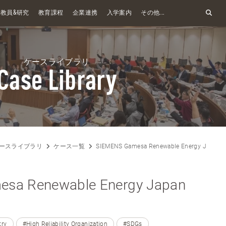
&
教員
研究
教育課程
企業連携
入学案内
その他...
ケースライブラリ
Case Library
ースライブラリ
ケース一覧
SIEMENS Gamesa Renewable Energy Japan 
sa Renewable Energy Japan
try
#High Reliability Organization
#SDGs