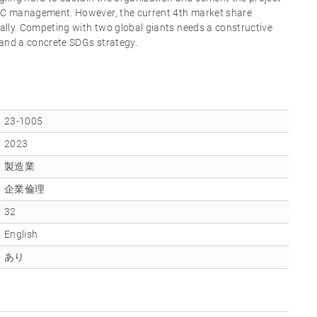
PAC management. However, the current 4th market share
obally. Competing with two global giants needs a constructive
 and a concrete SDGs strategy.
23-1005
2023
製造業
企業倫理
32
English
あり