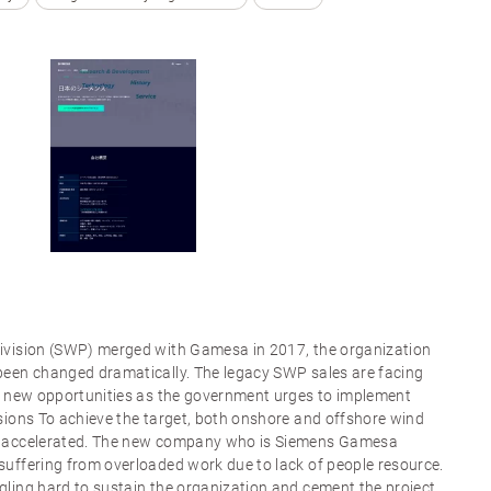
ivision (SWP) merged with Gamesa in 2017, the organization
een changed dramatically. The legacy SWP sales are facing
e new opportunities as the government urges to implement
sions To achieve the target, both onshore and offshore wind
g accelerated. The new company who is Siemens Gamesa
uffering from overloaded work due to lack of people resource.
ling hard to sustain the organization and cement the project