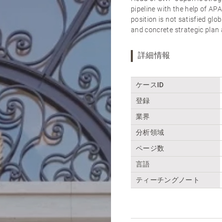
pipeline with the help of A
position is not satisfied gl
and concrete strategic plan
詳細情報
ケースID
登録
業界
分析領域
ページ数
言語
ティーチングノート