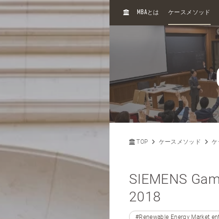
H
MBA
とは
ケースメソッド
O
M
E
TOP
ケースメソッド
ケ
SIEMENS Game
2018
#Renewable Energy Market en