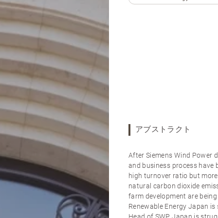
アブストラクト
After Siemens Wind Power d
and business process have b
high turnover ratio but mor
natural carbon dioxide emis
farm development are bein
Renewable Energy Japan is s
Head of SWP Japan is strugg