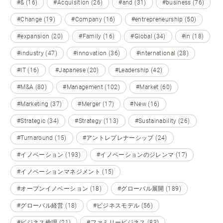
#& (16)
#Acquisition (26)
#and (31)
#business (76)
#Change (19)
#Company (16)
#entrepreneurship (50)
#expansion (20)
#Family (16)
#Global (34)
#in (18)
#industry (47)
#innovation (36)
#international (28)
#IT (16)
#Japanese (20)
#Leadership (42)
#M&A (80)
#Management (102)
#Market (60)
#Marketing (37)
#Merger (17)
#New (16)
#Strategic (34)
#Strategy (113)
#Sustainability (26)
#Turnaround (15)
#アントレプレナーシップ (24)
#イノベーション (193)
#イノベーションのジレンマ (17)
#イノベーションマネジメント (15)
#オープンイノベーション (18)
#グローバル展開 (189)
#グローバル経営 (18)
#ビジネスモデル (56)
#ビジネス倫理 (21)
#ファミリービジネス (83)