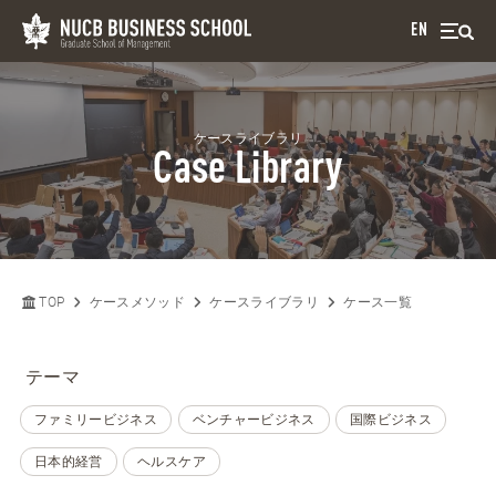
EN
ケースライブラリ
Case Library
TOP
ケースメソッド
ケースライブラリ
ケース一覧
テーマ
ファミリービジネス
ベンチャービジネス
国際ビジネス
日本的経営
ヘルスケア