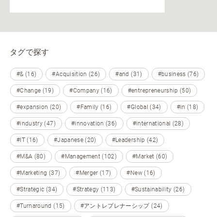
タグで探す
#& (16)
#Acquisition (26)
#and (31)
#business (76)
#Change (19)
#Company (16)
#entrepreneurship (50)
#expansion (20)
#Family (16)
#Global (34)
#in (18)
#industry (47)
#innovation (36)
#international (28)
#IT (16)
#Japanese (20)
#Leadership (42)
#M&A (80)
#Management (102)
#Market (60)
#Marketing (37)
#Merger (17)
#New (16)
#Strategic (34)
#Strategy (113)
#Sustainability (26)
#Turnaround (15)
#アントレプレナーシップ (24)