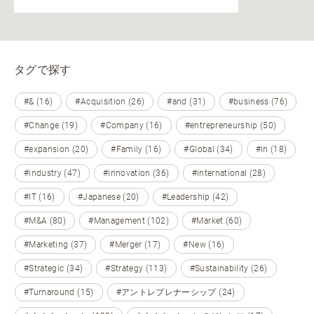
タグで探す
#& (16)
#Acquisition (26)
#and (31)
#business (76)
#Change (19)
#Company (16)
#entrepreneurship (50)
#expansion (20)
#Family (16)
#Global (34)
#in (18)
#industry (47)
#innovation (36)
#international (28)
#IT (16)
#Japanese (20)
#Leadership (42)
#M&A (80)
#Management (102)
#Market (60)
#Marketing (37)
#Merger (17)
#New (16)
#Strategic (34)
#Strategy (113)
#Sustainability (26)
#Turnaround (15)
#アントレプレナーシップ (24)