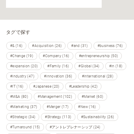
タグで探す
#& (16)
#Acquisition (26)
#and (31)
#business (76)
#Change (19)
#Company (16)
#entrepreneurship (50)
#expansion (20)
#Family (16)
#Global (34)
#in (18)
#industry (47)
#innovation (36)
#international (28)
#IT (16)
#Japanese (20)
#Leadership (42)
#M&A (80)
#Management (102)
#Market (60)
#Marketing (37)
#Merger (17)
#New (16)
#Strategic (34)
#Strategy (113)
#Sustainability (26)
#Turnaround (15)
#アントレプレナーシップ (24)