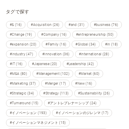
タグで探す
#& (16)
#Acquisition (26)
#and (31)
#business (76)
#Change (19)
#Company (16)
#entrepreneurship (50)
#expansion (20)
#Family (16)
#Global (34)
#in (18)
#industry (47)
#innovation (36)
#international (28)
#IT (16)
#Japanese (20)
#Leadership (42)
#M&A (80)
#Management (102)
#Market (60)
#Marketing (37)
#Merger (17)
#New (16)
#Strategic (34)
#Strategy (113)
#Sustainability (26)
#Turnaround (15)
#アントレプレナーシップ (24)
#イノベーション (193)
#イノベーションのジレンマ (17)
#イノベーションマネジメント (15)