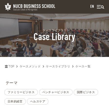
EN
ケースライブラリ
Case Library
TOP
ケースメソッド
ケースライブラリ
ケース一覧
テーマ
ファミリービジネス
ベンチャービジネス
国際ビジネス
日本的経営
ヘルスケア