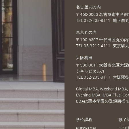
名古屋丸の内
〒460-0003 名古屋市中区錦1
TEL
052-203-8111
地下鉄丸
東京丸の内
〒100-6307 千代田区丸の内2
TEL
03-3212-4111
東京駅丸
大阪梅田
〒530-0011 大阪市北区
ジキャピタル7F
TEL
052-203-8111
大阪駅徒
Global MBA, Weekend MBA, F
Evening MBA, MBA Plus, C
BBAは栗本学園の登録商標
学位課程
修了
Executive MBA
中小企