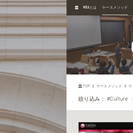
H
MBA
とは
ケースメソッド
O
M
E
TOP
ケースメソッド
ケ
絞り込み：
#Culture