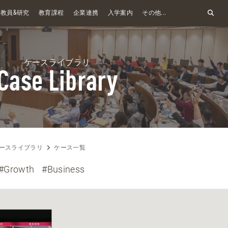
&
教員
研究
教育課程
企業連携
入学案内
その他...
ケースライブラリ
Case Library
ースライブラリ
ケース一覧
#Growth
#Business