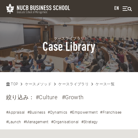
EN
ケースライブラリ
Case Library
TOP
ケースメソッド
ケースライブラリ
ケース一覧
絞り込み：
#Culture
#Growth
#Appraisal
#Business
#Dynamics
#Empowerment
#Franchisee
#Launch
#Management
#Organisational
#Strategy