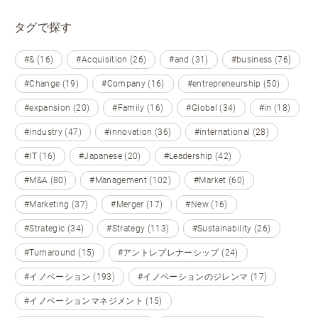
タグで探す
#& (16)
#Acquisition (26)
#and (31)
#business (76)
#Change (19)
#Company (16)
#entrepreneurship (50)
#expansion (20)
#Family (16)
#Global (34)
#in (18)
#industry (47)
#innovation (36)
#international (28)
#IT (16)
#Japanese (20)
#Leadership (42)
#M&A (80)
#Management (102)
#Market (60)
#Marketing (37)
#Merger (17)
#New (16)
#Strategic (34)
#Strategy (113)
#Sustainability (26)
#Turnaround (15)
#アントレプレナーシップ (24)
#イノベーション (193)
#イノベーションのジレンマ (17)
#イノベーションマネジメント (15)