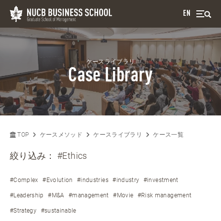
EN
ケースライブラリ
Case Library
TOP
ケースメソッド
ケースライブラリ
ケース一覧
絞り込み：
#Ethics
#Complex
#Evolution
#industries
#industry
#investment
#Leadership
#M&A
#management
#Movie
#Risk management
#Strategy
#sustainable