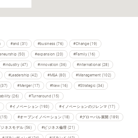
)
#and (31)
#business (76)
#Change (19)
eneurship (50)
#expansion (20)
#Family (16)
#industry (47)
#innovation (36)
#international (28)
#Leadership (42)
#M&A (80)
#Management (102)
 (37)
#Merger (17)
#New (16)
#Strategic (34)
ability (26)
#Turnaround (15)
#イノベーション (193)
#イノベーションのジレンマ (17)
15)
#オープンイノベーション (18)
#グローバル展開 (189)
ビジネスモデル (56)
#ビジネス倫理 (21)
#ブランディング (24)
#ブランド (42)