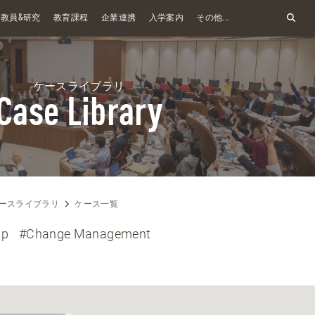
&
教員
研究
教育課程
企業連携
入学案内
その他...
ケースライブラリ
Case Library
ースライブラリ
ケース一覧
ip
#Change Management