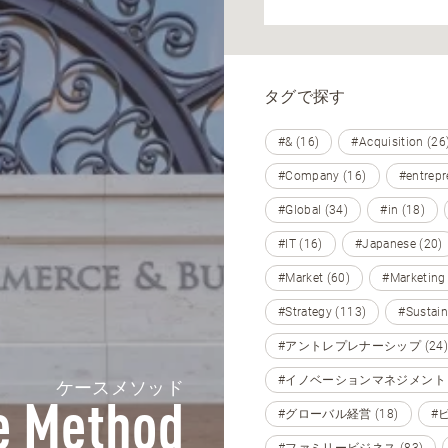
タグで探す
#& (16)
#Acquisition (26
#Company (16)
#entrepr
#Global (34)
#in (18)
#IT (16)
#Japanese (20)
#Market (60)
#Marketing
#Strategy (113)
#Sustain
#アントレプレナーシップ (24)
#イノベーションマネジメント (
ケースメソッド
e Method
#グローバル経営 (18)
#
#ファミリービジネス (83)