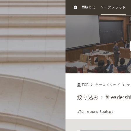
H
MBA
とは
ケースメソッド
O
M
E
TOP
ケースメソッド
ケ
絞り込み：
#Leadersh
#Turnaround Strategy