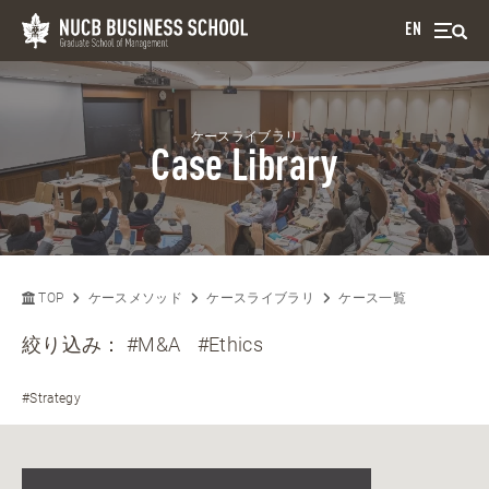
EN
ケースライブラリ
Case Library
TOP
ケースメソッド
ケースライブラリ
ケース一覧
絞り込み：
#M&A
#Ethics
#Strategy