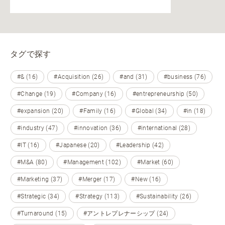
タグで探す
#& (16)
#Acquisition (26)
#and (31)
#business (76)
#Change (19)
#Company (16)
#entrepreneurship (50)
#expansion (20)
#Family (16)
#Global (34)
#in (18)
#industry (47)
#innovation (36)
#international (28)
#IT (16)
#Japanese (20)
#Leadership (42)
#M&A (80)
#Management (102)
#Market (60)
#Marketing (37)
#Merger (17)
#New (16)
#Strategic (34)
#Strategy (113)
#Sustainability (26)
#Turnaround (15)
#アントレプレナーシップ (24)