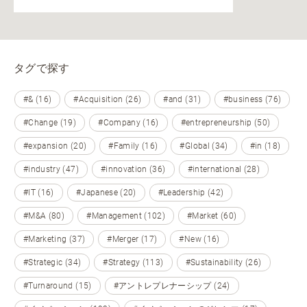
タグで探す
#& (16)
#Acquisition (26)
#and (31)
#business (76)
#Change (19)
#Company (16)
#entrepreneurship (50)
#expansion (20)
#Family (16)
#Global (34)
#in (18)
#industry (47)
#innovation (36)
#international (28)
#IT (16)
#Japanese (20)
#Leadership (42)
#M&A (80)
#Management (102)
#Market (60)
#Marketing (37)
#Merger (17)
#New (16)
#Strategic (34)
#Strategy (113)
#Sustainability (26)
#Turnaround (15)
#アントレプレナーシップ (24)