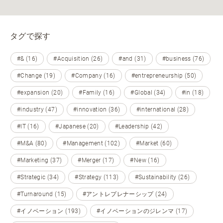
タグで探す
#& (16)
#Acquisition (26)
#and (31)
#business (76)
#Change (19)
#Company (16)
#entrepreneurship (50)
#expansion (20)
#Family (16)
#Global (34)
#in (18)
#industry (47)
#innovation (36)
#international (28)
#IT (16)
#Japanese (20)
#Leadership (42)
#M&A (80)
#Management (102)
#Market (60)
#Marketing (37)
#Merger (17)
#New (16)
#Strategic (34)
#Strategy (113)
#Sustainability (26)
#Turnaround (15)
#アントレプレナーシップ (24)
#イノベーション (193)
#イノベーションのジレンマ (17)