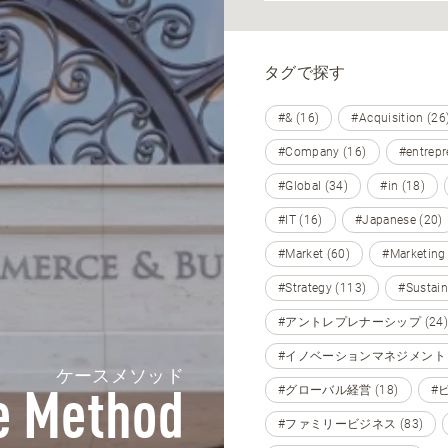
タグで探す
#& (16)
#Acquisition (26
#Company (16)
#entrepr
#Global (34)
#in (18)
#IT (16)
#Japanese (20)
#Market (60)
#Marketing
#Strategy (113)
#Sustain
#アントレプレナーシップ (24)
#イノベーションマネジメント (
ケースメソッド
#グローバル経営 (18)
#
e Method
#ファミリービジネス (83)