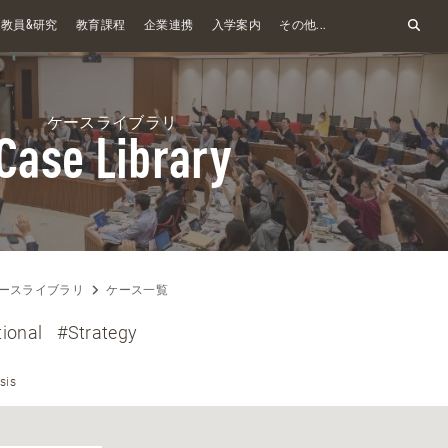
&
教員
研究
教育課程
企業連携
入学案内
その他...
ケースライブラリ
Case Library
ースライブラリ
ケース一覧
ional
#Strategy
sis