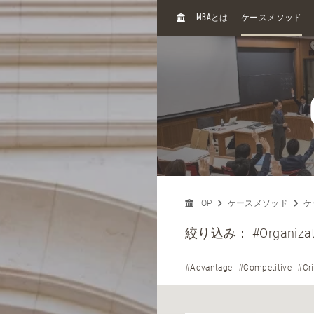
H
MBA
とは
ケースメソッド
O
M
E
TOP
ケースメソッド
ケ
絞り込み：
#Organizat
#Advantage
#Competitive
#Cri