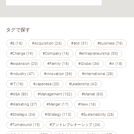
タグで探す
#& (16)
#Acquisition (26)
#and (31)
#business (76)
#Change (19)
#Company (16)
#entrepreneurship (50)
#expansion (20)
#Family (16)
#Global (34)
#in (18)
#industry (47)
#innovation (36)
#international (28)
#IT (16)
#Japanese (20)
#Leadership (42)
#M&A (80)
#Management (102)
#Market (60)
#Marketing (37)
#Merger (17)
#New (16)
#Strategic (34)
#Strategy (113)
#Sustainability (26)
#Turnaround (15)
#アントレプレナーシップ (24)