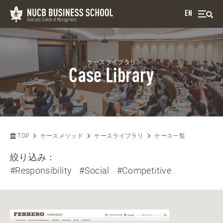
EN
ケースライブラリ
Case Library
TOP
ケースメソッド
ケースライブラリ
ケース一覧
絞り込み：
#Responsibility
#Social
#Competitive