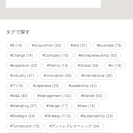
タグで探す
#& (16)
#Acquisition (26)
#and (31)
#business (76)
#Change (19)
#Company (16)
#entrepreneurship (50)
#expansion (20)
#Family (16)
#Global (34)
#in (18)
#industry (47)
#innovation (36)
#international (28)
#IT (16)
#Japanese (20)
#Leadership (42)
#M&A (80)
#Management (102)
#Market (60)
#Marketing (37)
#Merger (17)
#New (16)
#Strategic (34)
#Strategy (113)
#Sustainability (26)
#Turnaround (15)
#アントレプレナーシップ (24)