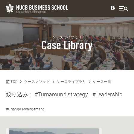
EN
ケースライブラリ
Case Library
TOP
ケースメソッド
ケースライブラリ
ケース一覧
絞り込み：
#Turnaround strategy
#Leadership
#Change Management