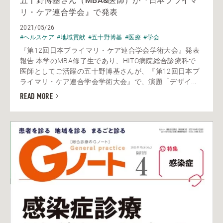
五十野博基さん（MBA&医師）が『日本プライマ
リ・ケア連合学会』で発表
2021/05/26
#ヘルスケア
#地域貢献
#五十野博基
#医療
#学会
『第12回日本プライマリ・ケア連合学会学術大会』発表
報告 本学のMBA修了生であり、HITO病院総合診療科で
医師としてご活躍の五十野博基さんが、『第12回日本プ
ライマリ・ケア連合学会学術大会』で、演題「デザイ...
READ MORE