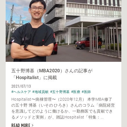
五十野博基（MBA2020）さんの記事が
「Hospitalist」に掲載
2021/07/13
#ヘルスケア
#地域貢献
#五十野博基
#医療
#医師
Hospitalist〜病棟管理〜（2020年12月） 本学MBA修了
の五十野 博基（いその ひろき）さんのコラム「病院経営
を意識してどのように働けるか、一勤務医でも貢献でき
るメソッドと実例」が、雑誌Hospitalist「特集：...
READ MORE