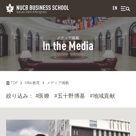
EN
メディア掲載
In the Media
TOP
MBA教育
メディア掲載
絞り込み：
#医療
#五十野博基
#地域貢献