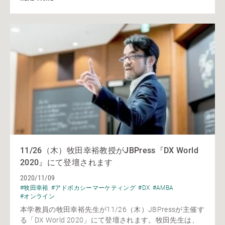
11/26（木）牧田幸裕教授がJBPress『DX World
2020』にて登壇されます
2020/11/09
#牧田幸裕
#アドボカシーマーケティング
#DX
#AMBA
#オンライン
本学教員の牧田幸裕先生が11/26（木）JBPressが主催す
る「DX World 2020」にて登壇されます。牧田先生は、