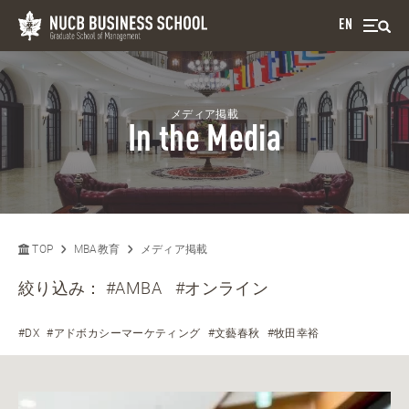
EN
メディア掲載
In the Media
TOP
MBA教育
メディア掲載
絞り込み：
#AMBA
#オンライン
#DX
#アドボカシーマーケティング
#文藝春秋
#牧田幸裕