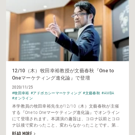
12/10（木）牧田幸裕教授が文藝春秋『One to
Oneマーケティング進化論』で登壇
2020/11/25
#牧田幸裕
#アドボカシーマーケティング
#文藝春秋
#AMBA
#オンライン
本学教員の牧田幸裕先生が12/10（木）文藝春秋が主催
する『One to Oneマーケティング進化論』でオンライン
にて登壇されます。本講演の趣旨は、コロナ以前とコロ
ナ以後で変わったこと、変わらなかったことです。第...
READ MORE