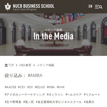
EN
メディア掲載
In the Media
TOP
MBA教育
メディア掲載
絞り込み：
#AMBA
#AACSB
#CSV
#DX
#EQUIS
#MBA
#NHK
#アドボカシーマーケティング
#オンライン
#ヘルスケア
#リクルート
#五十野博基
#医ノ匠
#名古屋商科大学ビジネススクール
#名商大