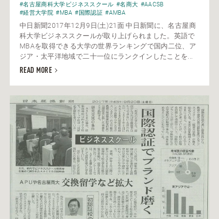
#名古屋商科大学ビジネススクール
#名商大
#AACSB
#経営大学院
#MBA
#国際認証
#AMBA
中日新聞2017年12月9日(土)21面 中日新聞に、名古屋商
科大学ビジネススクールが取り上げられました。英語で
MBAを取得できる大学の世界ランキングで国内二位、ア
ジア・太平洋地域で二十一位にランクインしたことを...
READ MORE