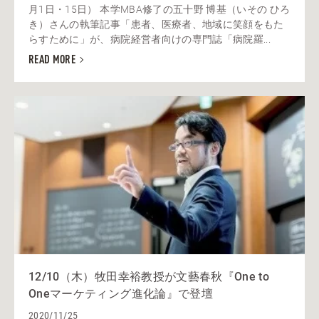
月1日・15日） 本学MBA修了の五十野 博基（いその ひろ
き）さんの執筆記事「患者、医療者、地域に笑顔をもた
らすために」が、病院経営者向けの専門誌「病院羅...
READ MORE
12/10（木）牧田幸裕教授が文藝春秋『One to
Oneマーケティング進化論』で登壇
2020/11/25