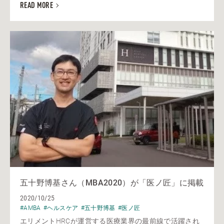
READ MORE
五十野博基さん（MBA2020）が「医ノ匠」に掲載
2020/10/25
#AMBA
#ヘルスケア
#五十野博基
#医ノ匠
エリメントHRCが運営する医療業界の最前線で活躍され