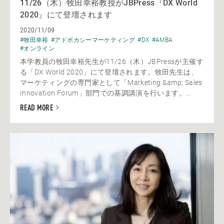
11/26（木）牧田幸裕教授がJBPress『DX World
2020』にて登壇されます
2020/11/09
#牧田幸裕
#アドボカシーマーケティング
#DX
#AMBA
#オンライン
本学教員の牧田幸裕先生が11/26（木）JBPressが主催す
る「DX World 2020」にて登壇されます。牧田先生は、
マーケティングの専門家として「Marketing &amp; Sales
Innovation Forum」部門での基調講演を行います。...
READ MORE