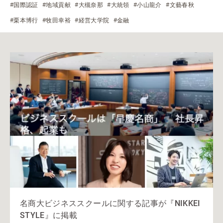
#国際認証
#地域貢献
#大槻奈那
#大統領
#小山龍介
#文藝春秋
#栗本博行
#牧田幸裕
#経営大学院
#金融
名商大ビジネススクールに関する記事が『NIKKEI
STYLE』に掲載