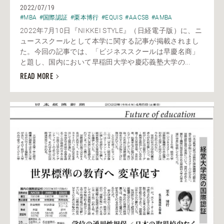
2022/07/19
#MBA
#国際認証
#栗本博行
#EQUIS
#AACSB
#AMBA
2022年7月10日『NIKKEI STYLE』（日経電子版）に、ニ
ューススクールとして本学に関する記事が掲載されまし
た。今回の記事では、「ビジネススクールは早慶名商」
と題し、国内において早稲田大学や慶応義塾大学の...
READ MORE