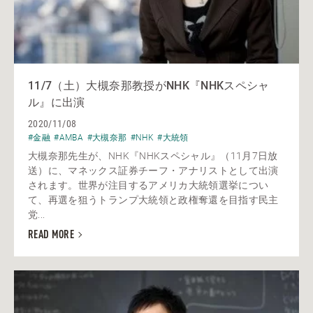
11/7（土）大槻奈那教授がNHK『NHKスペシャ
ル』に出演
2020/11/08
#金融
#AMBA
#大槻奈那
#NHK
#大統領
大槻奈那先生が、NHK『NHKスペシャル』（11月7日放
送）に、マネックス証券チーフ・アナリストとして出演
されます。世界が注目するアメリカ大統領選挙につい
て、再選を狙うトランプ大統領と政権奪還を目指す民主
党...
READ MORE