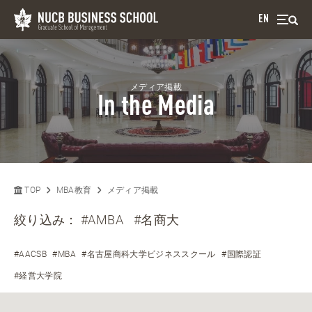
EN
メディア掲載
In the Media
TOP
MBA教育
メディア掲載
絞り込み：
#AMBA
#名商大
#AACSB
#MBA
#名古屋商科大学ビジネススクール
#国際認証
#経営大学院