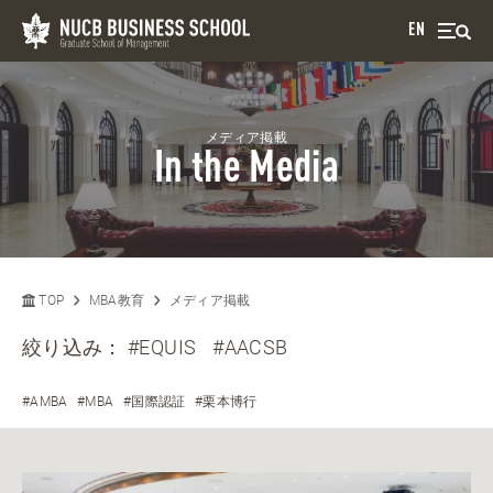
EN
メディア掲載
In the Media
TOP
MBA教育
メディア掲載
絞り込み：
#EQUIS
#AACSB
#AMBA
#MBA
#国際認証
#栗本博行