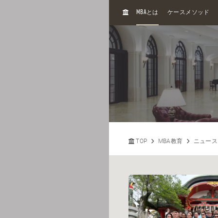
H
MBA
とは
ケースメソッド
O
M
E
TOP
MBA教育
ニュース