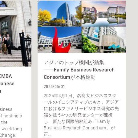
アジアのトップ機関が結集
――Family Business Research
 EMBA
Consortiumが本格始動
panese
2025/05/01
n
2025年4月1日、名商大ビジネススク
ールのイニシアティブのもと、アジア
におけるファミリービジネス研究の先
siness
端を担う4つの研究センターが連携
of hosting a
し、新たな国際的枠組み「Family
 the
Business Research Consortium」が
a week-long
正...
 Change: