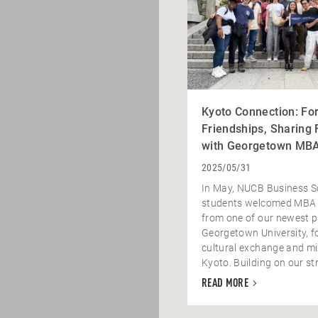
Kyoto Connection: Fo
Friendships, Sharing 
with Georgetown MBA
2025/05/31
In May, NUCB Business S
students welcomed MBA 
from one of our newest p
Georgetown University, fo
cultural exchange and mi
Kyoto. Building on our str
READ MORE