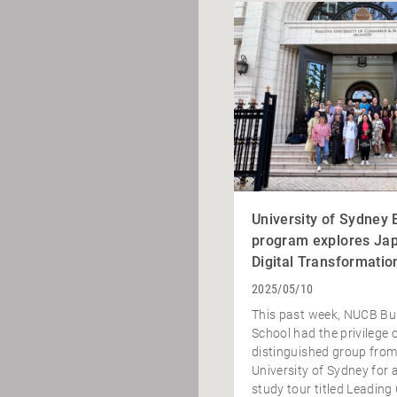
University of Sydney
program explores Ja
Digital Transformatio
2025/05/10
This past week, NUCB Bu
School had the privilege 
distinguished group from
University of Sydney for 
study tour titled Leading