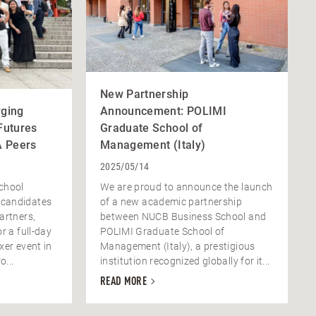
New Partnership
rging
Announcement: POLIMI
Futures
Graduate School of
 Peers
Management (Italy)
2025/05/14
chool
We are proud to announce the launch
candidates
of a new academic partnership
artners,
between NUCB Business School and
r a full-day
POLIMI Graduate School of
xer event in
Management (Italy), a prestigious
o...
institution recognized globally for it...
READ MORE