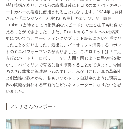
特許技術があり、これらの織機は後にトヨタのエアバッグやシ
ートカバーの製造に使用されることになります。1934年に開発
された「エンジンA」と呼ばれる最初のエンジンが、時速
110km（当時としては驚異的なスピード）で走る様子も映像で
見ることができました。また、ToyodaからToyotaへの社名変
更についても、マーケティングやブランド認知において重要だ
ったことを知りました。最後に、バイオリンを演奏するロボッ
トのミニパフォーマンスがありました。このロボットは「二足
歩行のパートナーロボット」で、人間と同じように手や指を動
かし、バイオリンで有名な曲を演奏することができます。今回
の見学は非常に興味深いものでした。私が目にした真の革新性
と創造性の数々から、私もいつかトヨタ自動車のように現実世
界の問題を解決する革新的なビジネスリーダーになりたいと思
いました。
アンナさんのレポート