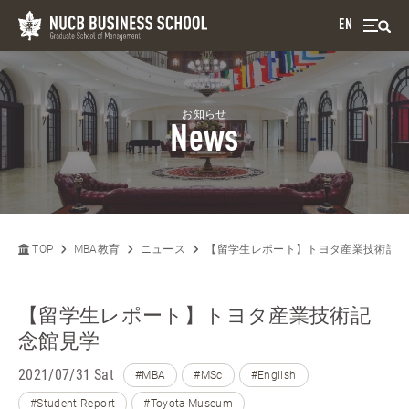
EN
お知らせ
News
TOP
MBA教育
ニュース
【留学生レポート】トヨタ産業技術記念
【留学生レポート】トヨタ産業技術記
念館見学
2021/07/31 Sat
#MBA
#MSc
#English
#Student Report
#Toyota Museum