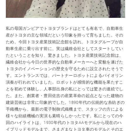
私の母国ガンビアでトヨタブランドはとても有名で、自動車生
産がトヨタの主な領域だという印象を持って育ちました。その
ため、今回トヨタ産業技術記念館を訪れ、トヨタグループが自
動車生産に乗り出す前に、実は繊維会社としてスタートしてい
たということを知り、驚きました。トヨタ産業技術記念館は、
繊維会社から今日の世界的な自動車メーカーへと変貌を遂げた
トヨタのイノベーションの歴史を守るために設立されたそうで
す。エントランスでは、パートナーロボットによるバイオリン
演奏が行われていました。ロボットが感情的な機能を果たすこ
とを初めて体験し、人事部出身の私にとっては驚きの連続でし
た。また、創業者・豊田佐吉の産業革命の起点となった建物の
建築芸術は非常に印象的でした。1890年代の伝統的な糸紡ぎの
手織機から、最新の電子制御式織機まで、スタッフの方による
様々な紡績機械の実演も素晴らしかったです。私にとっての今
回のハイライトは、1930年代のトヨタAAモデルから現在のハ
イブリッドモデルまで、さまざまなトヨタ車のモデルとそのエ