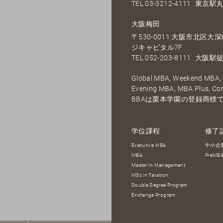
TEL
03-3212-4111
東京駅丸
大阪梅田
〒530-0011 大阪市北区
ジキャピタル7F
TEL
052-203-8111
大阪駅徒
Global MBA, Weekend MBA, F
Evening MBA, MBA Plus, C
BBAは栗本学園の登録商標
学位課程
修了
Executive MBA
中小企
MBA
PreM
Master in Management
MSc in Taxation
Double Degree Program
Exchange Program