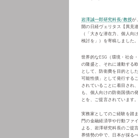
岩澤誠一郎研究科長/教授
が
開の日経ヴェリタス【異見
（「大きな潜在力、個人向
検討を」）を寄稿しました
世界的なESG（環境・社会
の隆盛と、それに連動する
として、防衛費を目的とし
可能性債」として発行する
されていることに着目され
も、個人向けの防衛国債の
とを、ご提言されています
実務家としてのご経験を踏
門の金融経済学や行動ファ
よる、岩澤研究科長のご提
界情勢の中で、日本が採る