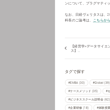
ンについて、プラグマティ
なお、日経ヴェリタスは、2
科長のご論考は、
こちらか
【経営学×データサイエ
ス】...
タグで探す
#EMBA (30)
#Global (39)
#ケースメソッド (35)
#セ
#ビジネススクール説明会 (62)
#企業研修 (18)
#体験授業 