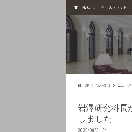
H
MBA
とは
ケースメソッド
O
M
E
TOP
MBA教育
ニュース
岩澤研究科長
しました
2025/08/01 Fri