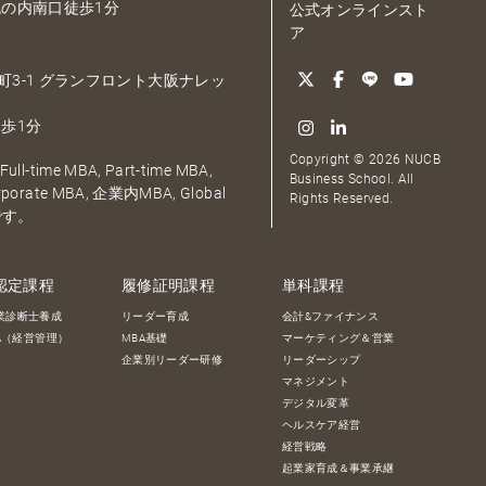
の内南口徒歩1分
公式オンラインスト
ア
大深町3-1 グランフロント大阪ナレッ
歩1分
Copyright © 2026 NUCB
ull-time MBA, Part-time MBA,
Business School. All
orporate MBA, 企業内MBA, Global
Rights Reserved.
です。
認定課程
履修証明課程
単科課程
業診断士養成
リーダー育成
会計&ファイナンス
BA（経営管理）
MBA基礎
マーケティング＆営業
企業別リーダー研修
リーダーシップ
マネジメント
デジタル変革
ヘルスケア経営
経営戦略
起業家育成＆事業承継