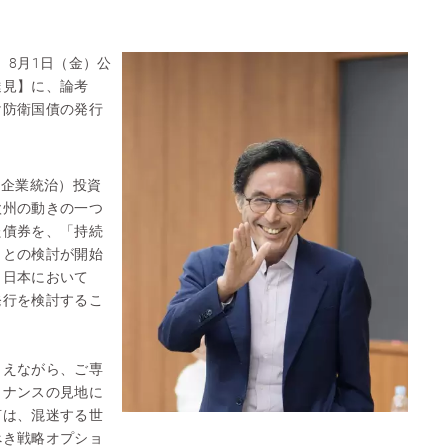
、8月1日（金）公
達見】に、論考
け防衛国債の発行
。
・企業統治）投資
欧州の動きの一つ
た債券を、「持続
ことの検討が開始
、日本において
発行を検討するこ
。
まえながら、ご専
イナンスの見地に
言は、混迷する世
べき戦略オプショ