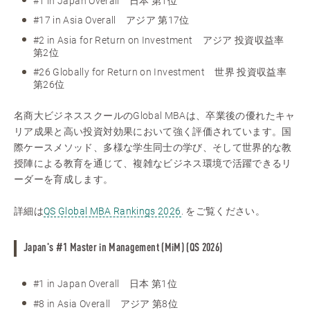
#1 in Japan Overall 日本 第1位
#17 in Asia Overall アジア 第17位
#2 in Asia for Return on Investment アジア 投資収益率
第2位
#26 Globally for Return on Investment 世界 投資収益率
第26位
名商大ビジネススクールのGlobal MBAは、卒業後の優れたキャ
リア成果と高い投資対効果において強く評価されています。国
際ケースメソッド、多様な学生同士の学び、そして世界的な教
授陣による教育を通じて、複雑なビジネス環境で活躍できるリ
ーダーを育成します。
詳細は
QS Global MBA Rankings 2026
. をご覧ください。
Japan's #1 Master in Management (MiM) (QS 2026)
#1 in Japan Overall 日本 第1位
#8 in Asia Overall アジア 第8位