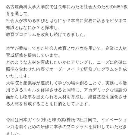
名古屋商科大学大学院では長年にわたる社会人のためのMBA教
育を通して、
社会人が求める学びとはなにか？本当に実務に活きるビジネス
知識とはなにか？と探求し、
教育プログラムを改良し続けてきました。
本学が蓄積してきた社会人教育ノウハウを用いて、企業に人材
育成研修を提供しています。
どのような人材を育成したいかヒアリングし、ニーズに的確に
照準を合わせた内容でオーダーメイドで研修プログラムを作成
いたします。
大学院と産業界が連携して学びの場を創ることで、実務に即活
用できるスキルを修得させると同時に、アカデミックな理論の
面からも物事を捉えられる人材を育成し、経営基盤を強化させ
る人材を育成することを目的としています。
今回は日本ガイシ(株)と味の素(株)が2社共同で、イノベーショ
ン力を磨くための研修に本学のプログラムを採用していただき
ました。