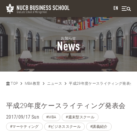
EN
お知らせ
News
TOP
MBA教育
ニュース
平成29年度ケースライティング発表会
平成29年度ケースライティング発表会
2017/09/17 Sun
#MBA
#週末型スクール
#マーケティング
#ビジネススクール
#講義紹介