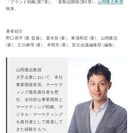
「ブランド戦略(第7章)」「新製品開発(第8章)」
山岡隆志教授
執筆。
著者紹介
野口恭平 (著, 監修)、栗木契 (著)、東浦和宏 (著)、山岡隆志
(著)、立川麻理 (著)、本間充 (著)、宣伝会議編集部 (編集)
山岡隆志教授
大手企業において、本社
事業開発室長、マーケテ
ィング最高責任者を歴
任、全社的な事業開発と
マーケティング戦略、デ
ジタル・マーケティング
を責任者として推進して
きた経験をもつ。