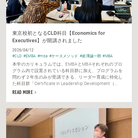
東京校初となるCLD科目【Economics for
Executives】が開講されました
2026/04/12
#CLD
#EMBA
#mba
#ケースメソッド
#岩澤誠一郎
#MBA
本学のカリキュラムでは、EMBAとMBAそれぞれのプロ
グラム内で設置されている科目群に加え、プログラムを
問わず２年生のみが受講できる、リーダー育成に特化し
た科目群「Certificate in Leadership Development（...
READ MORE