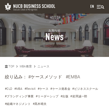
EN
お知らせ
News
TOP
MBA教育
ニュース
絞り込み：
#ケースメソッド
#EMBA
#CLD
#MBA
#Revisit
#ケース
#ケース発表会
#ビジネススクール
#ブランディング事業
#リーダーシップ
#出版
#岩澤誠一郎
#組織マネジメント
#髙木晴夫