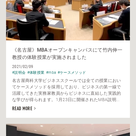
《名古屋》MBAオープンキャンパスにて竹内伸一
教授の体験授業が実施されました
2021/02/09
#説明会
#体験授業
#mba
#ケースメソッド
名古屋商科大学ビジネススクールでは全ての授業におい
てケースメソッドを採用しており、ビジネスの第一線で
活躍してきた実務家教員からビジネスに直結した実践的
な学びが得られます。1月23日に開催されたMBA説明...
READ MORE