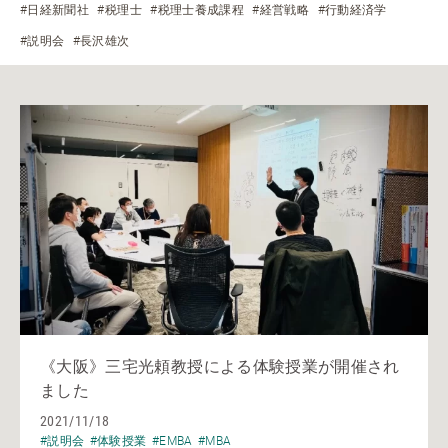
#日経新聞社
#税理士
#税理士養成課程
#経営戦略
#行動経済学
#説明会
#長沢雄次
《大阪》三宅光頼教授による体験授業が開催され
ました
2021/11/18
#説明会
#体験授業
#EMBA
#MBA