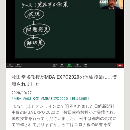
牧田幸裕教授がMBA EXPO2020の体験授業にご登
壇されました
2020/10/27
#MBA
#体験授業
#MBAEXPO2020
#日経新聞社
10/24（土）オンラインにて開催されました日経新聞社
主催のMBA EXPO 2020に、牧田幸裕教授がご登壇され、
体験授業を行ってくださいました。 例年は都内の会場に
て開催されておりますが、今年はコロナ禍の影響を受...