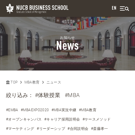
EN
お知らせ
News
TOP
MBA教育
ニュース
絞り込み：
#体験授業
#MBA
#EMBA
#MBAEXPO2020
#MBA実況中継
#MBA教育
#オープンキャンパス
#キャリア採用説明会
#ケースメソッド
#マーケティング
#リーダーシップ
#合同説明会
#斎藤孝一