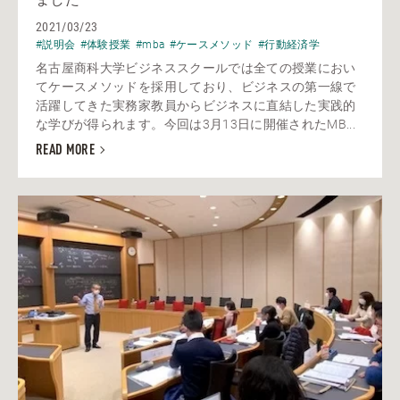
2021/03/23
#説明会
#体験授業
#mba
#ケースメソッド
#行動経済学
名古屋商科大学ビジネススクールでは全ての授業におい
てケースメソッドを採用しており、ビジネスの第一線で
活躍してきた実務家教員からビジネスに直結した実践的
な学びが得られます。今回は3月13日に開催されたMB...
READ MORE