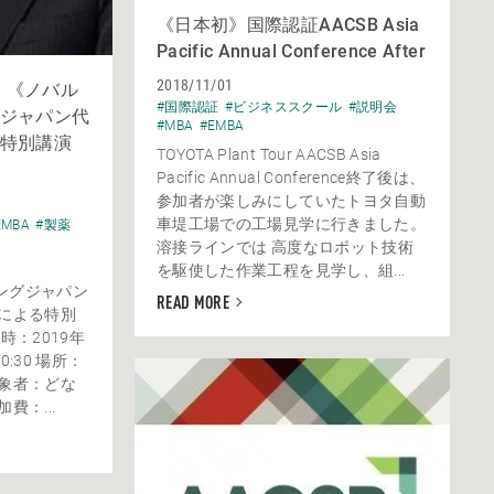
《日本初》国際認証AACSB Asia
Pacific Annual Conference After
2018/11/01
金）《ノバル
#国際認証
#ビジネススクール
#説明会
ジャパン代
#MBA
#EMBA
特別講演
TOYOTA Plant Tour AACSB Asia
Pacific Annual Conference終了後は、
参加者が楽しみにしていたトヨタ自動
車堤工場での工場見学に行きました。
EMBA
#製薬
溶接ラインでは 高度なロボット技術
を駆使した作業工程を見学し、組...
ングジャパン
READ MORE
氏による特別
時：2019年
0:30 場所：
対象者：どな
費：...