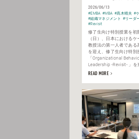
2026/06/13
#EMBA
#MBA
#髙木晴夫
#
#組織マネジメント
#リーダ
#Revisit
修了生向け特別授業を初開
（日）、日本におけるケ
教授法の第一人者である
を迎え、修了生向け特別授業
「Organizational Behavi
Leadership -Revisit- 」
READ MORE