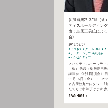
参加費無料 2/15（
ティスホールディング
表：鳥居正男氏による
会》
2019/02/07
#ビジネススクール
#MBA
#
#リーダーシップ
#外資系
#エグゼクティブ
ノバルティスホールディ
（株） 代表：鳥居正男
講演会 《特別講演会》 日
02月15日（金）19:00〜2
名古屋校丸の内タワー 
たでもご参加頂けます 参加
READ MORE