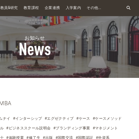
&
教員
研究
教育課程
企業連携
入学案内
その他...
お知らせ
News
MBA
ムナイ
#インターシップ
#エグゼクティブ
#ケース
#ケースメソッド
ール
#ビジネススクール説明会
#ブランディング事業
#マネジメント
断士
#体験授業
#修了生
#出版
#国際交流
#国際認証
#外資系