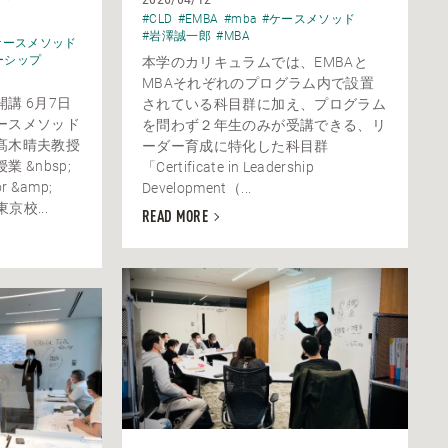
#CLD
#EMBA
#mba
#ケースメソッド
#岩澤誠一郎
#MBA
ケースメソッド
ーシップ
本学のカリキュラムでは、EMBAと
MBAそれぞれのプログラム内で設置
講 6月7日
されている科目群に加え、プログラム
ースメソッド
を問わず２年生のみが受講できる、リ
髙木晴夫教授
ーダー育成に特化した科目群
 &nbsp;
「Certificate in Leadership
or &amp;
Development（...
を東京校...
READ MORE