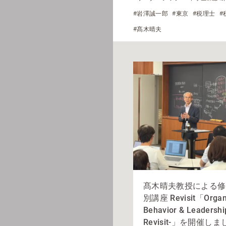
#岩澤誠一郎
#東京
#税理士
#
#髙木晴夫
髙木晴夫教授による修
別講座 Revisit「Organi
Behavior & Leadershi
Revisit-」を開催しま