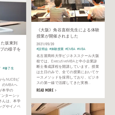
《大阪》角谷直樹先生による体験
授業が開催されました
した坂東到
2021/05/20
プの様子を
#説明会
#体験授業
#EMBA
#MBA
名古屋商科大学ビジネススクール大阪
校では、ExecutiveMBAと中小企業診
断士養成課程を開講しています。授業
イ
#修了生
は土日のみで、全ての授業においてケ
ースメソッドを採用しており、ビジネ
らNUCBビ
スの第一線で活躍してきた実務...
のMBAへ
が本学の
READ MORE
インターシッ
さんは、本学
ングやイノベ