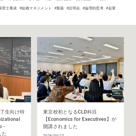
税理士養成
#組織マネジメント
#製薬
#説明会
#論理的思考
#起業
了生向け特
東京校初となるCLD科目
zational
【Economics for Executives】が
p -
開講されました
した
2026/04/12