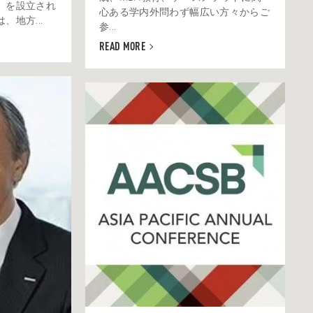
」を設立され
心ある学内外問わず幅広い方々からご
地方...
参...
READ MORE