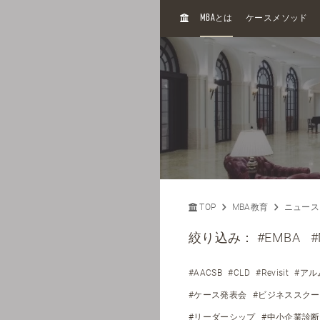
H
MBA
とは
ケースメソッド
O
M
E
TOP
MBA教育
ニュース
絞り込み：
#EMBA
#
#AACSB
#CLD
#Revisit
#アル
#ケース発表会
#ビジネススク
#リーダーシップ
#中小企業診