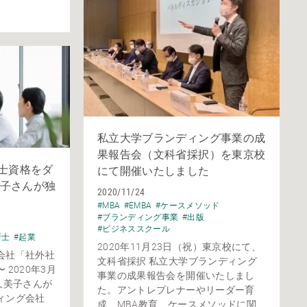
私立大学ブランディング事業の成
果報告会（文科省採択）を東京校
断士資格をダ
にて開催いたしました
子さんが独
2020/11/24
#MBA
#EMBA
#ケースメソッド
#ブランディング事業
#出版
#ビジネススクール
断士
#起業
2020年11月23日（祝）東京校にて、
会社「社外社
文科省採択 私立大学ブランディング
2020年3月
事業の成果報告会を開催いたしまし
久美子さんが
た。アントレプレナーやリーダー育
ィング会社
成、MBA教育、ケースメソッドに関