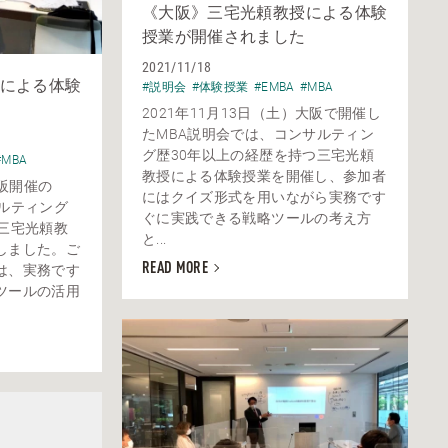
《大阪》三宅光頼教授による体験
授業が開催されました
2021/11/18
による体験
#説明会
#体験授業
#EMBA
#MBA
2021年11月13日（土）大阪で開催し
たMBA説明会では、コンサルティン
グ歴30年以上の経歴を持つ三宅光頼
#MBA
教授による体験授業を開催し、参加者
大阪開催の
にはクイズ形式を用いながら実務です
ルティング
ぐに実践できる戦略ツールの考え方
三宅光頼教
と...
しました。ご
READ MORE
は、実務です
ツールの活用