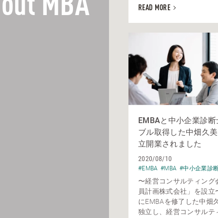
out MBA
READ MORE
EMBAと中小企業診
ブル取得した中畑久美
立開業されました
2020/08/10
#EMBA
#MBA
#中小企業診
〜経営コンサルティング
員計画株式会社」を設立〜 
にEMBAを修了した中畑
独立し、経営コンサルテ