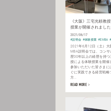
《大阪》三宅光頼教授
授業が開催されました
2021/06/17
#説明会
#体験授業
#EMBA
2021年6月12日（土）
MBA説明会では、コンサ
歴30年以上の経歴を持つ
授による体験授業を開催
参加いただいた皆さまに
ぐに実践できる経営戦略
方...
READ MORE