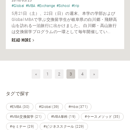
2016/05/25
#Global
#MBA
#Exchange
#School
#trip
5月21日（土）、22日（日）の週末、本学の学部および
Global MBAで学ぶ交換留学生が岐阜県の白川郷・飛騨高
山を訪れる一泊旅行に出かけました。 白川郷・高山旅行
は交換留学プログラムの一環として毎年開催してい...
READ MORE
«
1
2
3
4
»
タグで探す
#EMBA (30)
#Global (39)
#mba (371)
#MBA交換留学 (21)
#MBA単科 (19)
#ケースメソッド (35)
#セミナー (29)
#ビジネススクール (229)