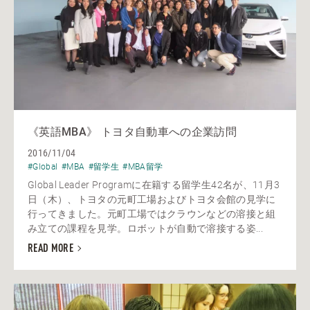
《英語MBA》 トヨタ自動車への企業訪問
2016/11/04
#Global
#MBA
#留学生
#MBA留学
Global Leader Programに在籍する留学生42名が、11月3
日（木）、トヨタの元町工場およびトヨタ会館の見学に
行ってきました。元町工場ではクラウンなどの溶接と組
み立ての課程を見学。ロボットが自動で溶接する姿...
READ MORE