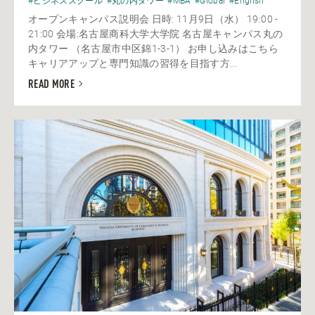
#ビジネススクール
#丸の内タワー
#MBA
#Global
#English
オープンキャンパス説明会 日時: 11月9日（水） 19:00 -
21:00 会場:名古屋商科大学大学院 名古屋キャンパス丸の
内タワー （名古屋市中区錦1-3-1） お申し込みはこちら
キャリアアップと専門知識の習得を目指す方...
READ MORE