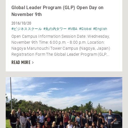
Global Leader Program (GLP) Open Day on
November 9th
2016/10/20
#ビジネススクール
#丸の内タワー
#MBA
#Global
#English
Open Campus Information Session Date: Wednesday,
November 9th Time: 6:00 p.m. - 8:00 p.m. Location:
Nagoya Marunouchi Tower Campus (Nagoya, Japan)
Registration Form The Global Leader Program (GLP...
READ MORE