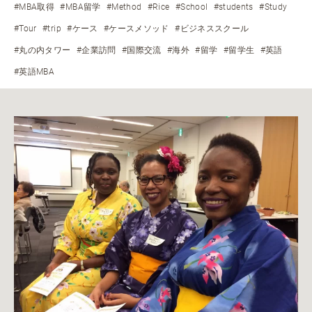
#MBA取得
#MBA留学
#Method
#Rice
#School
#students
#Study
#Tour
#trip
#ケース
#ケースメソッド
#ビジネススクール
#丸の内タワー
#企業訪問
#国際交流
#海外
#留学
#留学生
#英語
#英語MBA