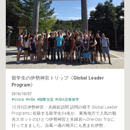
留学生の伊勢神宮トリップ《Global Leader
Program》
2016/10/07
#Global
#MBA
#国際交流
#MBA交換留学
10月6日伊勢神宮・夫婦岩訪問 訪問の様子 Global Leader
Programに在籍する留学生34名が、東海地方で人気の観
光スポットのひとつ伊勢神宮と夫婦岩へOne-Day Tripに
行ってきました。台風一過の晴天にも恵まれ伊勢...