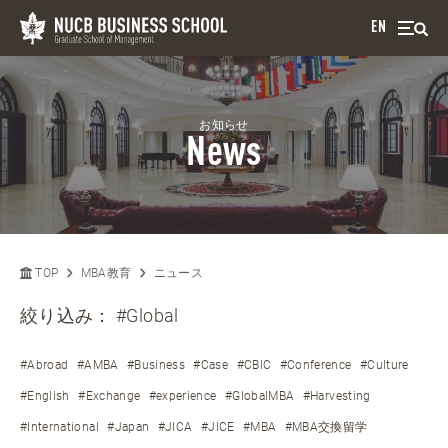
EN
お知らせ
News
TOP
MBA教育
ニュース
絞り込み：
#Global
#Abroad
#AMBA
#Business
#Case
#CBIC
#Conference
#Culture
#English
#Exchange
#experience
#GlobalMBA
#Harvesting
#International
#Japan
#JICA
#JICE
#MBA
#MBA交換留学