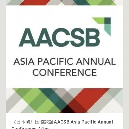
《日本初》国際認証AACSB Asia Pacific Annual
Conference After