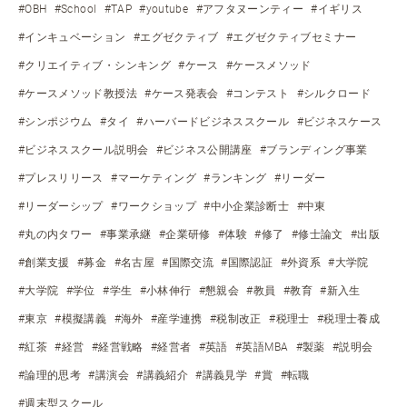
#OBH
#School
#TAP
#youtube
#アフタヌーンティー
#イギリス
#インキュベーション
#エグゼクティブ
#エグゼクティブセミナー
#クリエイティブ・シンキング
#ケース
#ケースメソッド
#ケースメソッド教授法
#ケース発表会
#コンテスト
#シルクロード
#シンポジウム
#タイ
#ハーバードビジネススクール
#ビジネスケース
#ビジネススクール説明会
#ビジネス公開講座
#ブランディング事業
#プレスリリース
#マーケティング
#ランキング
#リーダー
#リーダーシップ
#ワークショップ
#中小企業診断士
#中東
#丸の内タワー
#事業承継
#企業研修
#体験
#修了
#修士論文
#出版
#創業支援
#募金
#名古屋
#国際交流
#国際認証
#外資系
#大学院
#大学院
#学位
#学生
#小林伸行
#懇親会
#教員
#教育
#新入生
#東京
#模擬講義
#海外
#産学連携
#税制改正
#税理士
#税理士養成
#紅茶
#経営
#経営戦略
#経営者
#英語
#英語MBA
#製薬
#説明会
#論理的思考
#講演会
#講義紹介
#講義見学
#賞
#転職
#週末型スクール