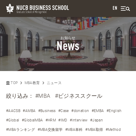
EN
お知らせ
News
TOP
MBA教育
ニュース
絞り込み：
#MBA
#ビジネススクール
#AACSB
#AMBA
#Business
#Case
#donation
#EMBA
#English
#Global
#GlobalMBA
#HRM
#IMD
#interview
#Japan
#MBAランキング
#MBA交換留学
#MBA単科
#MBA取得
#Method