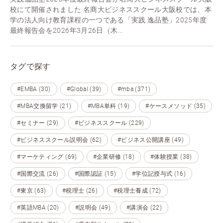
校にて開催されました 名商大ビジネススクール大阪校では、本
学の法人向け教育課程の一つである「実践 逸品塾」2025年度
最終報告会を2026年3月26日（木...
タグで探す
#EMBA (30)
#Global (39)
#mba (371)
#MBA交換留学 (21)
#MBA単科 (19)
#ケースメソッド (35)
#セミナー (29)
#ビジネススクール (229)
#ビジネススクール説明会 (62)
#ビジネス公開講座 (49)
#マーケティング (69)
#企業研修 (18)
#体験授業 (38)
#国際交流 (26)
#国際認証 (15)
#学位記授与式 (16)
#東京 (63)
#税理士 (26)
#税理士養成 (72)
#英語MBA (20)
#説明会 (49)
#講演会 (22)