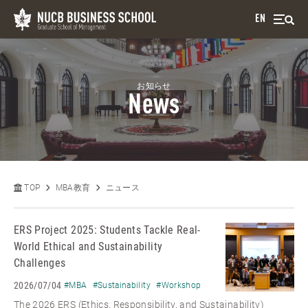
EN
お知らせ
News
TOP
MBA教育
ニュース
ERS Project 2025: Students Tackle Real-
World Ethical and Sustainability
Challenges
2026/07/04
#MBA
#Sustainability
#Workshop
The 2026 ERS (Ethics, Responsibility, and Sustainability)