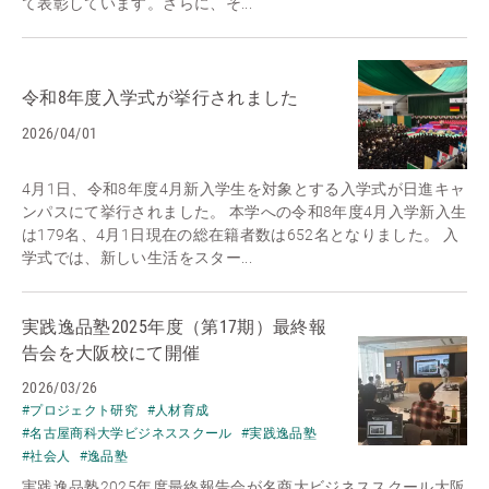
て表彰しています。さらに、そ...
令和8年度入学式が挙行されました
2026/04/01
4月1日、令和8年度4月新入学生を対象とする入学式が日進キャ
ンパスにて挙行されました。 本学への令和8年度4月入学新入生
は179名、4月1日現在の総在籍者数は652名となりました。 入
学式では、新しい生活をスター...
実践逸品塾2025年度（第17期）最終報
告会を大阪校にて開催
2026/03/26
#プロジェクト研究
#人材育成
#名古屋商科大学ビジネススクール
#実践逸品塾
#社会人
#逸品塾
実践逸品塾2025年度最終報告会が名商大ビジネススクール大阪