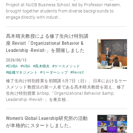
Project at NUCB Business School, led by Professor Hakeem,
brought together students from diverse backgrounds to
engage directly with indust...
髙木晴夫教授による修了生向け特別講
座 Revisit「Organizational Behavior &
Leadership -Revisit-」を開催しました
2026/06/13
#EMBA
#MBA
#髙木晴夫
#ケースメソッド
#組織マネジメント
#リーダーシップ
#Revisit
修了生向け特別授業を初開講 6月7日（日）、日本におけるケー
スメソッド教授法の第一人者である髙木晴夫教授を迎え、修了
生向け特別授業 &nbsp;「Organizational Behavior &amp;
Leadership -Revisit- 」を東京校...
Women's Global Leaership研究所の活動
が本格的にスタートしました。