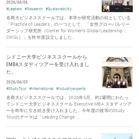
2026/06/06
#Leaders
#Research
#Sustainability
名商大ビジネススクールでは、本学が研究活動の柱としている
「Practice of Leaders」の一つとして、「女性グローバルリー
ダーシップ研究所（Center for Women’s Global Leadership：
CWGL）」を昨年度設立しました...
シドニー大学ビジネススクールから
EMBAスタディツアーを受け入れまし
た。
2026/06/05
#StudyTour
#International
#Industryexperts
名商大ビジネススクールでは、2026年5月、約2週間にわたっ
てシドニー大学ビジネススクール Executive MBA スタディツア
ーを昨年に引き続き受け入れました。今年度の彼等のStudy
Tourのテーマは「Leading Change: ...