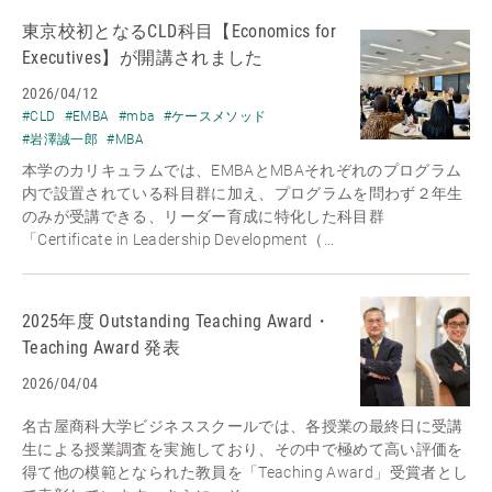
東京校初となるCLD科目【Economics for
Executives】が開講されました
2026/04/12
#CLD
#EMBA
#mba
#ケースメソッド
#岩澤誠一郎
#MBA
本学のカリキュラムでは、EMBAとMBAそれぞれのプログラム
内で設置されている科目群に加え、プログラムを問わず２年生
のみが受講できる、リーダー育成に特化した科目群
「Certificate in Leadership Development（...
2025年度 Outstanding Teaching Award・
Teaching Award 発表
2026/04/04
名古屋商科大学ビジネススクールでは、各授業の最終日に受講
生による授業調査を実施しており、その中で極めて高い評価を
得て他の模範となられた教員を「Teaching Award」受賞者とし