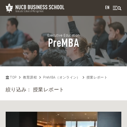
EN
Executive Education
PreMBA
TOP
教育課程
PreMBA（オンライン）
授業レポート
絞り込み：
授業レポート