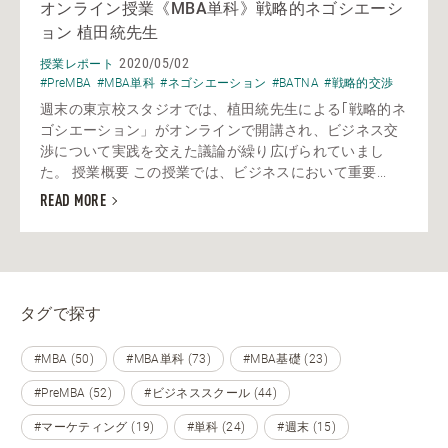
オンライン授業《MBA単科》戦略的ネゴシエーシ
ョン 植田統先生
2020/05/02
授業レポート
#PreMBA
#MBA単科
#ネゴシエーション
#BATNA
#戦略的交渉
週末の東京校スタジオでは、植田統先生による｢戦略的ネ
ゴシエーション」がオンラインで開講され、ビジネス交
渉について実践を交えた議論が繰り広げられていまし
た。 授業概要 この授業では、ビジネスにおいて重要...
READ MORE
タグで探す
#MBA (50)
#MBA単科 (73)
#MBA基礎 (23)
#PreMBA (52)
#ビジネススクール (44)
#マーケティング (19)
#単科 (24)
#週末 (15)