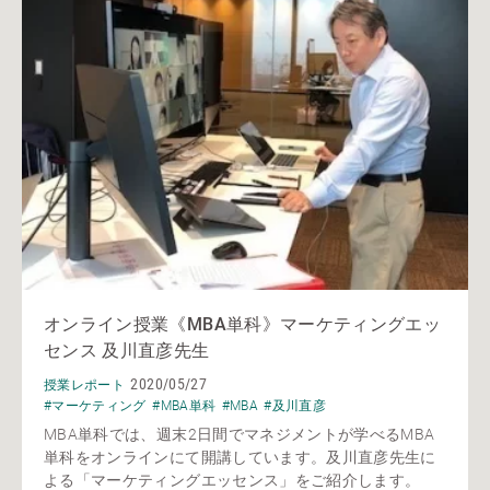
オンライン授業《MBA単科》マーケティングエッ
センス 及川直彦先生
2020/05/27
授業レポート
#マーケティング
#MBA単科
#MBA
#及川直彦
MBA単科では、週末2日間でマネジメントが学べるMBA
単科をオンラインにて開講しています。及川直彦先生に
よる「マーケティングエッセンス」をご紹介します。