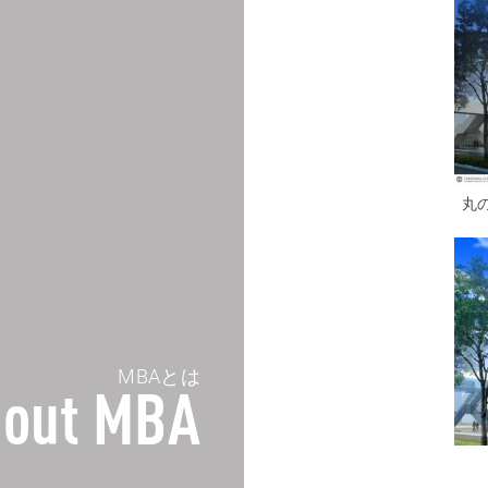
丸
MBAとは
out MBA