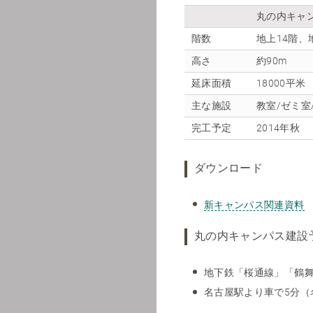
丸の内キャ
階数
地上14階、
高さ
約90m
延床面積
18000平米
主な施設
教室/ゼミ室
完工予定
2014年秋
ダウンロード
新キャンパス関連資料
丸の内キャンパス建設
地下鉄「桜通線」「鶴舞
名古屋駅より車で5分（