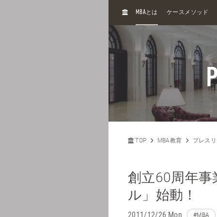
H
MBA
とは
ケースメソッド
O
M
E
P
TOP
MBA教育
プレスリ
創立60周年
ル」始動！
2011/12/26 Mon
#MBA