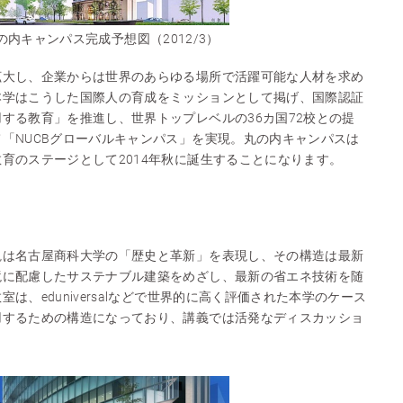
の内キャンパス完成予想図（2012/3）
拡大し、企業からは世界のあらゆる場所で活躍可能な人材を求め
本学はこうした国際人の育成をミッションとして掲げ、国際認証
する教育」を推進し、世界トップレベルの36カ国72校との提
「NUCBグローバルキャンパス」を実現。丸の内キャンパスは
育のステージとして2014年秋に誕生することになります。
観は名古屋商科大学の「歴史と革新」を表現し、その構造は最新
境に配慮したサステナブル建築をめざし、最新の省エネ技術を随
は、eduniversalなどで世界的に高く評価された本学のケース
用するための構造になっており、講義では活発なディスカッショ