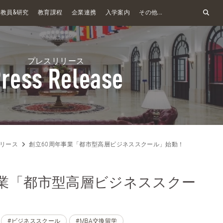
&
教員
研究
教育課程
企業連携
入学案内
その他...
プレスリリース
ress Release
リース
創立60周年事業「都市型高層ビジネススクール」始動！
事業「都市型高層ビジネススクー
#ビジネススクール
#MBA交換留学